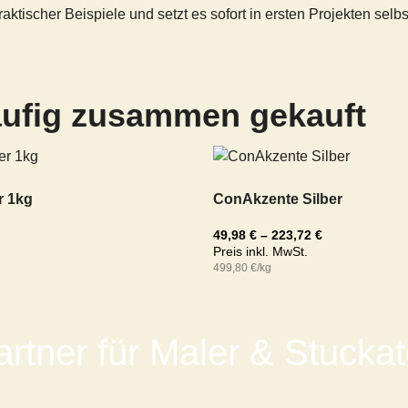
ktischer Beispiele und setzt es sofort in ersten Projekten selbs
äufig zusammen gekauft
Preisspanne:
49,98 €
bis
r 1kg
ConAkzente Silber
223,72 €
49,98
€
–
223,72
€
Preis inkl. MwSt.
499,80
€
/kg
artner für Maler & Stuck