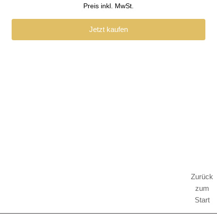
Preis inkl. MwSt.
Jetzt kaufen
Concrafts
-
Der Erfolgspartner für Maler &
Stuckateure auf dem Weg zur Premium-
Zurück
Positionierung
zum
Start