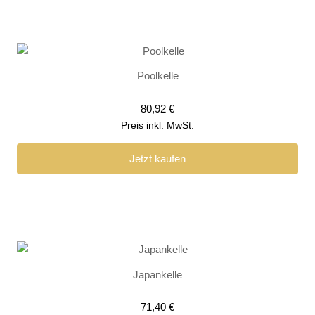
Poolkelle
80,92
€
Preis inkl. MwSt.
Jetzt kaufen
Japankelle
71,40
€