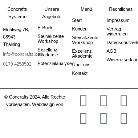
Concrafts
Unsere
Menü
Rechtliches
Systeme
Angebote
Start
Impressum
E-Book
Kunden
Vertrag
Mühlweg 7B,
widerrufen
Steinakzente
86943
Steinakzente
Workshop
Workshop
Datenschutzerk
Thaining
Exzellenz
Exzellenz
AGB
info@concrafts.com
Akademie
Akademie
Widerrufserklä
Potenzialanalyse
0179 4258592
Über uns
Kontakt
I
T
F
P
Y
L
© Concrafts 2024. Alle Rechte
vorbehalten. Webdesign von
n
i
a
i
o
i
mediakrew
.
s
k
c
n
u
n