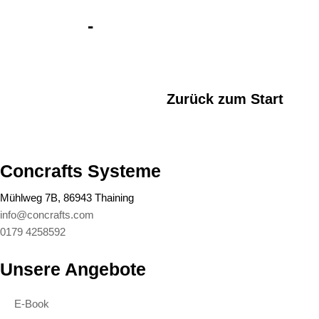
Concrafts
-
Der Erfolgspartner für
Maler & Stuckateure auf dem Weg zur
Premium-Positionierung
Zurück zum Start
Concrafts Systeme
Mühlweg 7B, 86943 Thaining
info@concrafts.com
0179 4258592
Unsere Angebote
E-Book