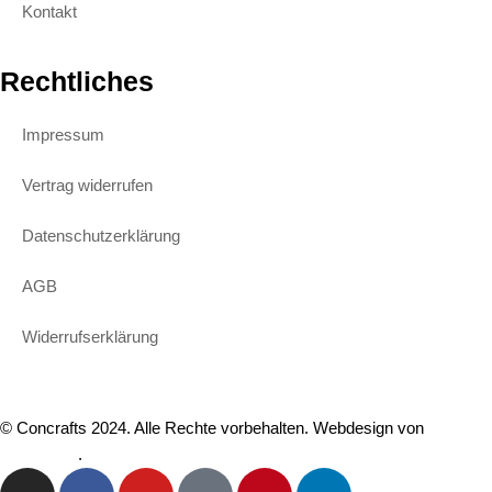
Kontakt
Rechtliches
Impressum
Vertrag widerrufen
Datenschutzerklärung
AGB
Widerrufserklärung
© Concrafts 2024. Alle Rechte vorbehalten. Webdesign von
mediakrew
.
I
F
Y
T
P
L