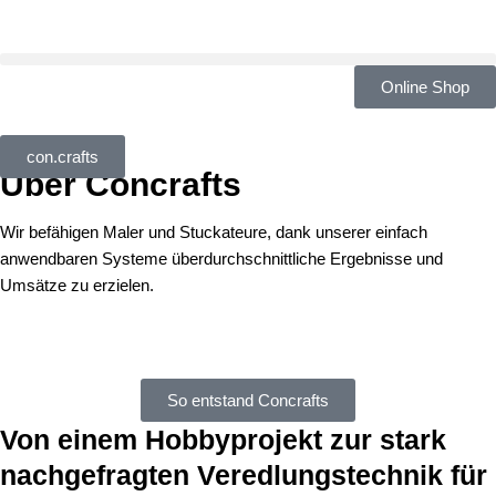
Zum
Inhalt
springen
Online Shop
con.crafts
Über Concrafts
Wir befähigen Maler und Stuckateure, dank unserer einfach
anwendbaren Systeme überdurchschnittliche Ergebnisse und
Umsätze zu erzielen.
So entstand Concrafts
Von einem Hobbyprojekt zur stark
nachgefragten Veredlungstechnik für