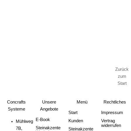
Concrafts
-
Der Erfolgspartner für Maler &
Stuckateure auf dem Weg zur Premium-
Zurück
Positionierung
zum
Start
Concrafts
Unsere
Menü
Rechtliches
Systeme
Angebote
Start
Impressum
E-Book
Kunden
Vertrag
Mühlweg
widerrufen
Steinakzente
7B,
Steinakzente