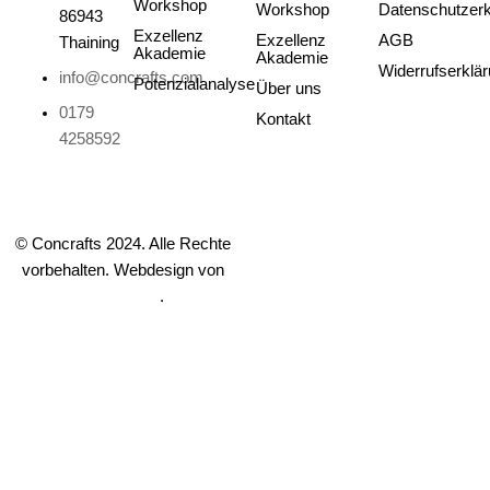
Workshop
Workshop
Datenschutzerk
86943
Exzellenz
Exzellenz
AGB
Thaining
Akademie
Akademie
Widerrufserklä
info@concrafts.com
Potenzialanalyse
Über uns
0179
Kontakt
4258592
I
T
F
P
Y
L
© Concrafts 2024. Alle Rechte
vorbehalten. Webdesign von
n
i
a
i
o
i
mediakrew
.
s
k
c
n
u
n
t
t
e
t
t
k
a
o
b
e
u
e