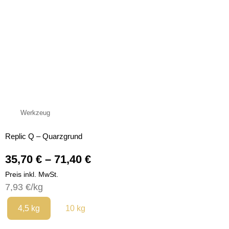
Werkzeug
Replic Q – Quarzgrund
Preisspanne:
35,70
€
–
71,40
€
35,70 €
Preis inkl. MwSt.
bis
7,93
€
/kg
Quantity
71,40 €
4,5 kg
10 kg