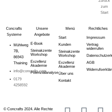
Stuckateure auf dem Weg zur Premium-
Zurück
Positionierung
zum
Start
Concrafts
Unsere
Menü
Rechtliches
Systeme
Angebote
Start
Impressum
E-Book
Kunden
Vertrag
Mühlweg
widerrufen
Steinakzente
7B,
Steinakzente
Workshop
Workshop
Datenschutzerk
86943
Exzellenz
Exzellenz
AGB
Thaining
Akademie
Akademie
Widerrufserklä
info@concrafts.com
Potenzialanalyse
Über uns
0179
Kontakt
4258592
© Concrafts 2024. Alle Rechte