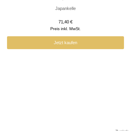
Japankelle
71,40
€
Preis inkl. MwSt.
Jetzt kaufen
Concrafts
-
Der Erfolgspartner für Maler &