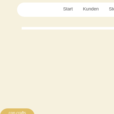
Zum
Start
Kunden
St
Inhalt
springen
con.crafts