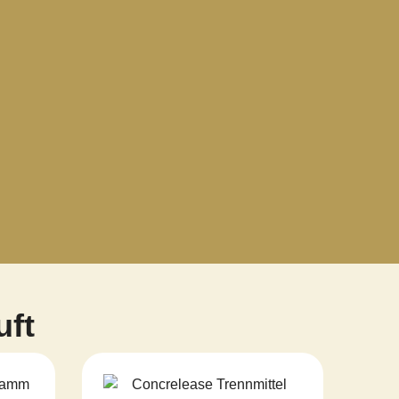
uft
Preisspanne:
26,18 €
bis