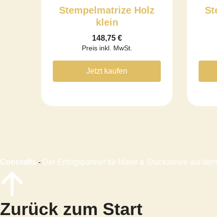
Stempelmatrize Holz
St
klein
148,75
€
Preis inkl. MwSt.
Jetzt kaufen
Concrafts
-
Der Erfolgspartner für Maler & Stuckateure auf d
Zurück zum Start