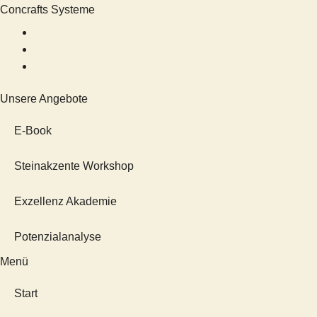
Concrafts Systeme
Mühlweg 7B, 86943 Thaining
info@concrafts.com
0179 4258592
Unsere Angebote
E-Book
Steinakzente Workshop
Exzellenz Akademie
Potenzialanalyse
Menü
Start