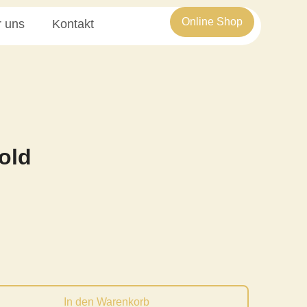
Online Shop
 uns
Kontakt
old
eisspanne:
,98 €
s
3,72 €
In den Warenkorb