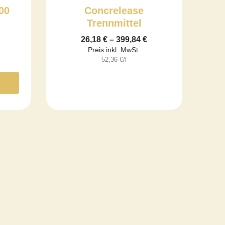
399,84 €
00
Concrelease
Trennmittel
26,18
€
–
399,84
€
Preis inkl. MwSt.
52,36
€
/l