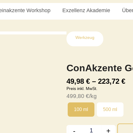
einakzente Workshop
Exzellenz Akademie
Über
Werkzeug
ConAkzente G
Pr
49,98
€
–
223,72
€
49
Preis inkl. MwSt.
bi
499,80
€
/kg
22
Quantity
100 ml
500 ml
-
+